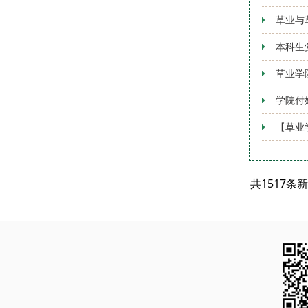
草业与
本科生
草业学
学院付
【草业
共1517条