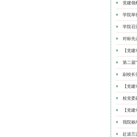
党建领
学院举
学院召
对标先
【党建
第二届
副校长
【党建
校党委
【党建
我院杨
赴波兰