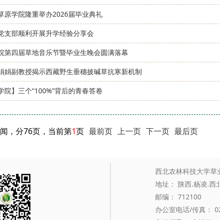
草原学院隆重举办2026届毕业典礼
党支部顺利开展升学经验分享会
院第四届草地音乐节暨毕业生晚会圆满落幕
娟娟副教授揭示西藏野生垂穗披碱草抗寒新机制
学院】三个“100%”背后的青春答卷
新闻，分76页，当前第
1
页
最前页
上一页
下一页
最后页
西北农林科技大学草
地址： 陕西.杨凌.
邮编： 712100
办公室电话/传真： 029