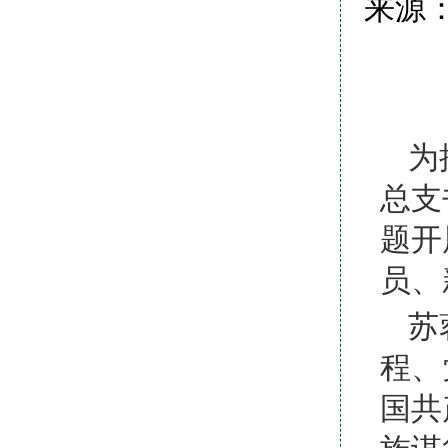
来源：
为
总支
题开
员、
苏
程、
国共