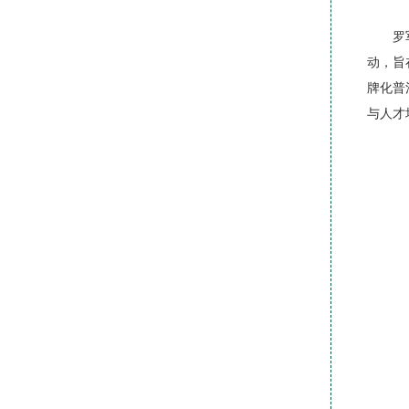
罗
动，旨
牌化普
与人才