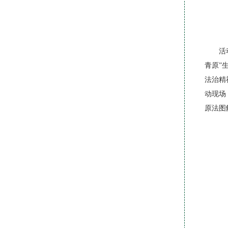
活
青原”
法治精
动现场
原法图