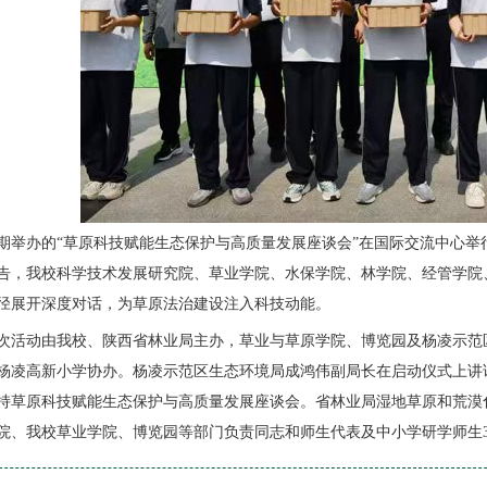
期举办的“草原科技赋能生态保护与高质量发展座谈会”在国际交流中心
告，我校科学技术发展研究院、草业学院、水保学院、林学院、经管学院
径展开深度对话，为草原法治建设注入科技动能。
次活动由我校、陕西省林业局主办，草业与草原学院、博览园及杨凌示范
杨凌高新小学协办。杨凌示范区生态环境局成鸿伟副局长在启动仪式上讲
持草原科技赋能生态保护与高质量发展座谈会。省林业局湿地草原和荒漠
院、我校草业学院、博览园等部门负责同志和师生代表及中小学研学师生3