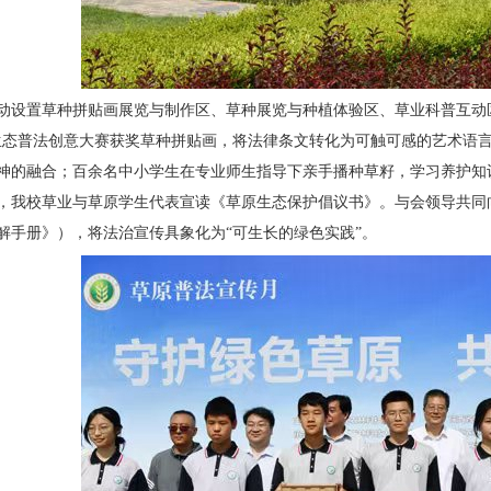
动设置草种拼贴画展览与制作区、草种展览与种植体验区、草业科普互动
生态普法创意大赛获奖草种拼贴画，将法律条文转化为可触可感的艺术语
神的融合；百余名中小学生在专业师生指导下亲手播种草籽，学习养护知
，我校草业与草原学生代表宣读《草原生态保护倡议书》。与会领导共同
解手册》），将法治宣传具象化为“可生长的绿色实践”。